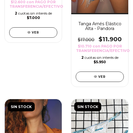
$12.600
con
PAGO POR
TRANSFERENCIA/EFECTIVO
2
cuotas sin interés de
$7.000
Tanga Arnés Elástico
Alta - Pandora
VER
$11.900
$17.000
$10.710
con
PAGO POR
TRANSFERENCIA/EFECTIVO
2
cuotas sin interés de
$5.950
VER
SIN STOCK
SIN STOCK