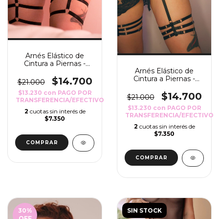
Arnés Elástico de
Cintura a Piernas -
Arnés Elástico de
Shibuya
Cintura a Piernas -
$14.700
$21.000
Pandora
$13.230
con
PAGO POR
$14.700
$21.000
TRANSFERENCIA/EFECTIVO
$13.230
con
PAGO POR
2
cuotas sin interés de
TRANSFERENCIA/EFECTIVO
$7.350
2
cuotas sin interés de
$7.350
COMPRAR
COMPRAR
30
%
SIN STOCK
OFF