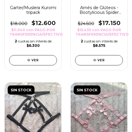
Garter/Muslera Kuromi
Arnés de Glúteos -
tripack
Bootylicious Spider
Negro
$12.600
$17.150
$18.000
$24.500
$11.340
con
PAGO POR
$15.435
con
PAGO POR
TRANSFERENCIA/EFECTIVO
TRANSFERENCIA/EFECTIVO
2
cuotas sin interés de
2
cuotas sin interés de
$6.300
$8.575
VER
VER
SIN STOCK
SIN STOCK