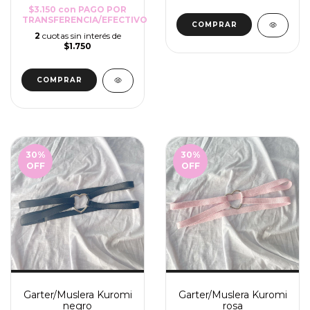
$3.150
con
PAGO POR
TRANSFERENCIA/EFECTIVO
COMPRAR
2
cuotas sin interés de
$1.750
COMPRAR
30
%
30
%
OFF
OFF
Garter/Muslera Kuromi
Garter/Muslera Kuromi
negro
rosa