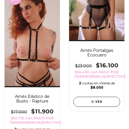
Arnés Portaligas
Ecocuero
$16.100
$23.000
$14.490
con
PAGO POR
TRANSFERENCIA/EFECTIVO
2
cuotas sin interés de
$8.050
Arnés Elástico de
Busto - Rapture
VER
$11.900
$17.000
$10.710
con
PAGO POR
TRANSFERENCIA/EFECTIVO