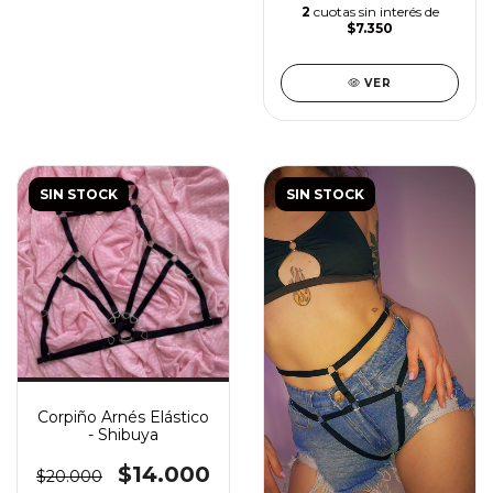
2
cuotas sin interés de
$7.350
VER
SIN STOCK
SIN STOCK
Corpiño Arnés Elástico
- Shibuya
$14.000
$20.000