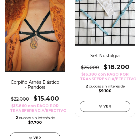
Set Nostalgia
$18.200
$26.000
$16.380
con
PAGO POR
TRANSFERENCIA/EFECTIVO
Corpiño Arnés Elástico
2
cuotas sin interés de
- Pandora
$9.100
$15.400
$22.000
$13.860
con
PAGO POR
VER
TRANSFERENCIA/EFECTIVO
2
cuotas sin interés de
$7.700
VER