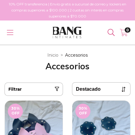
10% OFF transferencia | Envío gratis a sucursal de correo y lockers en
compras superiores a $100.000 | 2 cuotas sin interés en compras
superiores a $70.000
0
Inicio
>
Accesorios
Accesorios
Filtrar
30
%
30
%
OFF
OFF