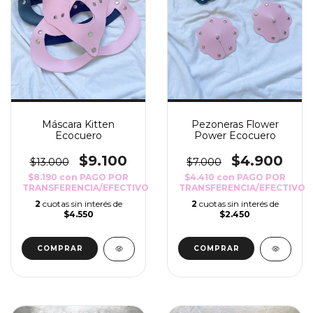
Pezoneras Flower
Máscara Kitten
Power Ecocuero
Ecocuero
$4.900
$9.100
$7.000
$13.000
$4.410
con
PAGO POR
$8.190
con
PAGO POR
TRANSFERENCIA/EFECTIVO
TRANSFERENCIA/EFECTIVO
2
cuotas sin interés de
2
cuotas sin interés de
$2.450
$4.550
COMPRAR
COMPRAR