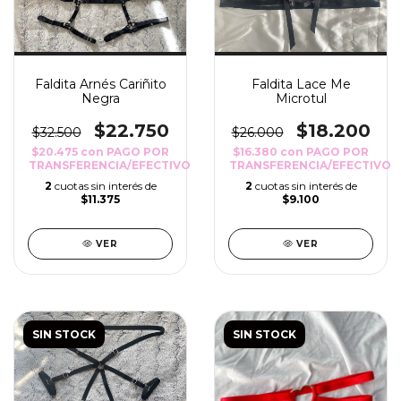
Faldita Arnés Cariñito
Faldita Lace Me
Negra
Microtul
$22.750
$18.200
$32.500
$26.000
$20.475
con
PAGO POR
$16.380
con
PAGO POR
TRANSFERENCIA/EFECTIVO
TRANSFERENCIA/EFECTIVO
2
cuotas sin interés de
2
cuotas sin interés de
$11.375
$9.100
VER
VER
SIN STOCK
SIN STOCK