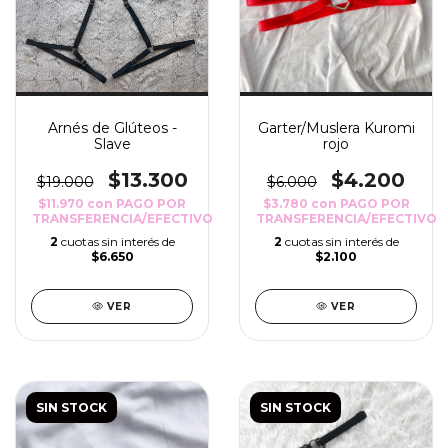
Arnés de Glúteos -
Garter/Muslera Kuromi
Slave
rojo
$13.300
$4.200
$19.000
$6.000
$11.970
con
PAGO POR
$3.780
con
PAGO POR
TRANSFERENCIA/EFECTIVO
TRANSFERENCIA/EFECTIVO
2
cuotas sin interés de
2
cuotas sin interés de
$6.650
$2.100
VER
VER
SIN STOCK
SIN STOCK