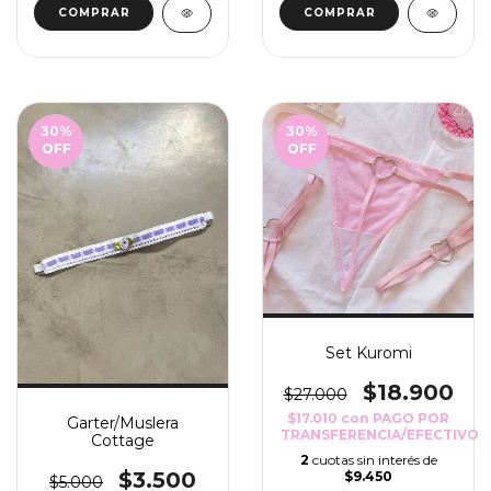
COMPRAR
COMPRAR
30
%
30
%
OFF
OFF
Set Kuromi
$18.900
$27.000
$17.010
con
PAGO POR
Garter/Muslera
TRANSFERENCIA/EFECTIVO
Cottage
2
cuotas sin interés de
$3.500
$9.450
$5.000