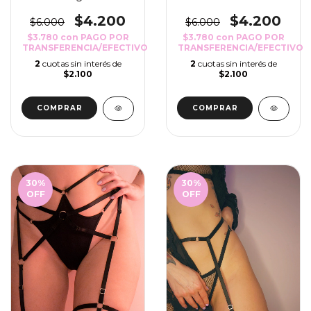
$4.200
$4.200
$6.000
$6.000
$3.780
con
PAGO POR
$3.780
con
PAGO POR
TRANSFERENCIA/EFECTIVO
TRANSFERENCIA/EFECTIVO
2
cuotas sin interés de
2
cuotas sin interés de
$2.100
$2.100
COMPRAR
COMPRAR
30
%
30
%
OFF
OFF