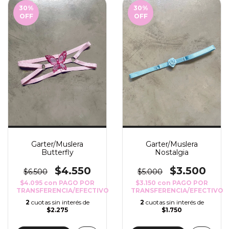
30
%
30
%
OFF
OFF
Garter/Muslera
Garter/Muslera
Butterfly
Nostalgia
$4.550
$3.500
$6.500
$5.000
$4.095
con
PAGO POR
$3.150
con
PAGO POR
TRANSFERENCIA/EFECTIVO
TRANSFERENCIA/EFECTIVO
2
cuotas sin interés de
2
cuotas sin interés de
$2.275
$1.750