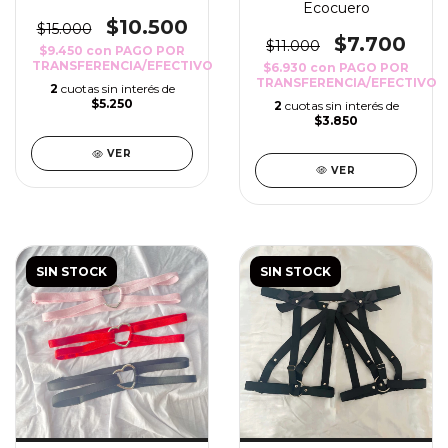
Ecocuero
$10.500
$15.000
$7.700
$11.000
$9.450
con
PAGO POR
TRANSFERENCIA/EFECTIVO
$6.930
con
PAGO POR
TRANSFERENCIA/EFECTIVO
2
cuotas sin interés de
$5.250
2
cuotas sin interés de
$3.850
VER
VER
SIN STOCK
SIN STOCK