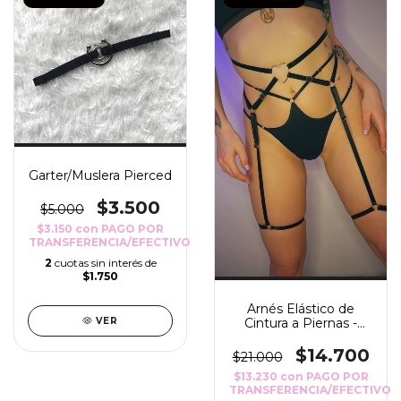
Garter/Muslera Pierced
$3.500
$5.000
$3.150
con
PAGO POR
TRANSFERENCIA/EFECTIVO
2
cuotas sin interés de
$1.750
Arnés Elástico de
VER
Cintura a Piernas -
Spell
$14.700
$21.000
$13.230
con
PAGO POR
TRANSFERENCIA/EFECTIVO