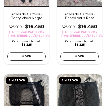
Arnés de Glúteos -
Arnés de Glúteos -
Bootylicious Negro
Bootylicious Rosa
$16.450
$16.450
$23.500
$23.500
$14.805
con
PAGO POR
$14.805
con
PAGO POR
TRANSFERENCIA/EFECTIVO
TRANSFERENCIA/EFECTIVO
2
cuotas sin interés de
2
cuotas sin interés de
$8.225
$8.225
VER
VER
SIN STOCK
SIN STOCK