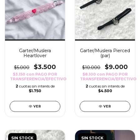
Garter/Muslera
Garter/Muslera Pierced
Heartlover
(par)
$3.500
$9.000
$5.000
$10.000
$3.150
con
PAGO POR
$8.100
con
PAGO POR
TRANSFERENCIA/EFECTIVO
TRANSFERENCIA/EFECTIVO
2
cuotas sin interés de
2
cuotas sin interés de
$1.750
$4.500
VER
VER
SIN STOCK
SIN STOCK