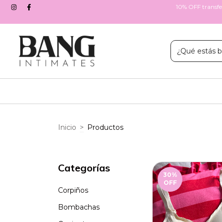
10% OFF transfer
Inicio
>
Productos
Categorías
30
%
OFF
Corpiños
Bombachas