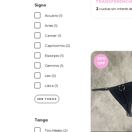
TRANSFERENCIA
Signo
2
cuotas sin interés 
Acuario (1)
Aries (1)
Cancer (1)
Capricornio (2)
Escorpio (1)
30
%
OFF
Geminis (1)
Leo (2)
Libra (1)
VER TODOS
Tanga
Tiro Medio (2)