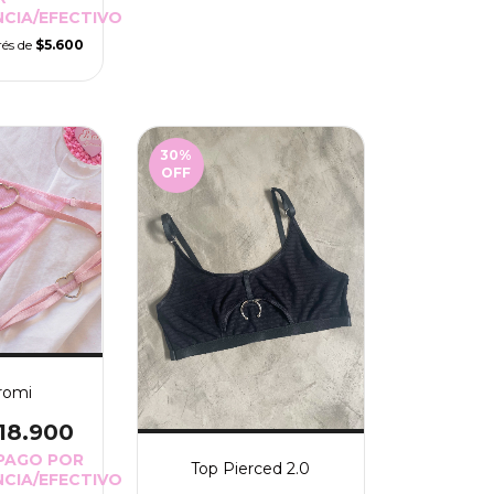
CIA/EFECTIVO
rés de
$5.600
30
%
OFF
romi
18.900
PAGO POR
Top Pierced 2.0
CIA/EFECTIVO