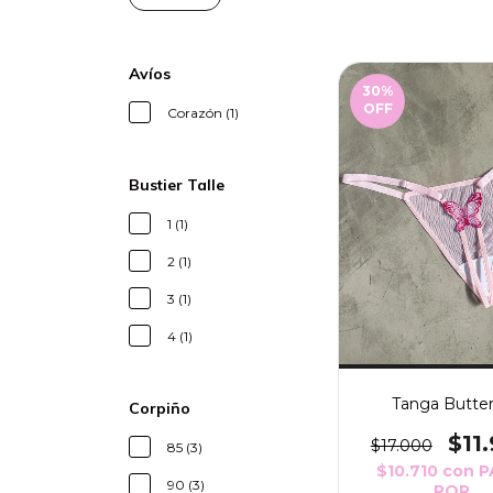
Avíos
30
%
OFF
Corazón (1)
Bustier Talle
1 (1)
2 (1)
3 (1)
4 (1)
Tanga Butter
Corpiño
$11
$17.000
85 (3)
$10.710
con
P
90 (3)
POR