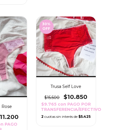
30
%
OFF
Trusa Self Love
$10.850
$15.500
$9.765
con
PAGO POR
a Rose
TRANSFERENCIA/EFECTIVO
11.200
2
cuotas sin interés de
$5.425
on
PAGO
R