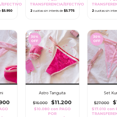
/EFECTIVO
TRANSFERENCIA/EFECTIVO
TRANSFEREN
de
$5.950
2
cuotas sin interés de
$5.775
2
cuotas sin inte
30
%
30
%
OFF
OFF
mi
Astro Tanguita
Set Ku
.900
$11.200
$
$16.000
$27.000
AGO
$10.080
con
PAGO
$17.010
con
POR
TRANSFEREN