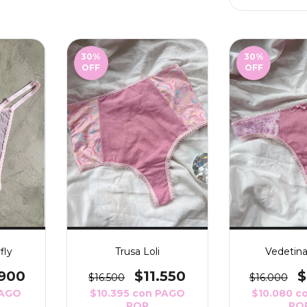
30
%
30
%
OFF
OFF
fly
Trusa Loli
Vedetin
.900
$11.550
$
$16.500
$16.000
AGO
$10.395
con
PAGO
$10.080
c
POR
PO