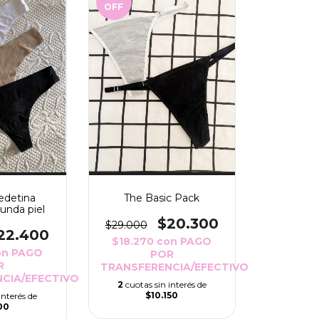
OFF
edetina
The Basic Pack
gunda piel
$20.300
$29.000
22.400
$18.270
con
PAGO
on
PAGO
POR
R
TRANSFERENCIA/EFECTIVO
CIA/EFECTIVO
2
cuotas sin interés de
$10.150
interés de
00