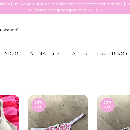
encia | Envío gratis a sucursal de correo y lockers en compras superiores a $1
sin interés en compras superiores a $70.000
INICIO
INTIMATES
TALLES
ESCRIBINOS
30
%
30
%
OFF
OFF