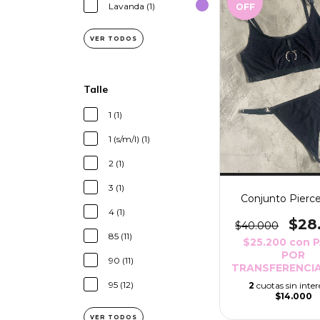
Lavanda (1)
OFF
VER TODOS
Talle
1 (1)
1 (s/m/l) (1)
2 (1)
3 (1)
Conjunto Pierce
4 (1)
$28
$40.000
85 (11)
$25.200
con
POR
90 (11)
TRANSFERENCIA
95 (12)
2
cuotas sin inter
$14.000
VER TODOS