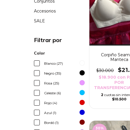
Conjuntos
Accesorios
SALE
Filtrar por
Color
Corpiño Seam
Manteca
Blanco (27)
$21
$30.000
Negro (35)
$18.900
con
POR
Rosa (25)
TRANSFERENCIA
Celeste (6)
2
cuotas sin inter
$10.500
Rojo (4)
Azul (1)
Bordó (1)
30
%