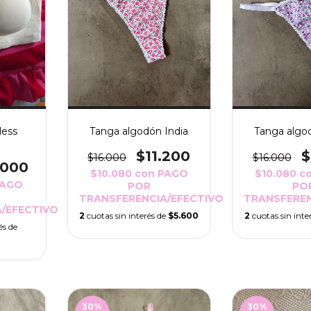
less
Tanga algodón India
Tanga algo
$11.200
$
$16.000
$16.000
.000
$10.080
con
PAGO
$10.080
c
PAGO
POR
PO
TRANSFERENCIA/EFECTIVO
TRANSFEREN
/EFECTIVO
2
cuotas sin interés de
$5.600
2
cuotas sin inte
és de
30
%
30
%