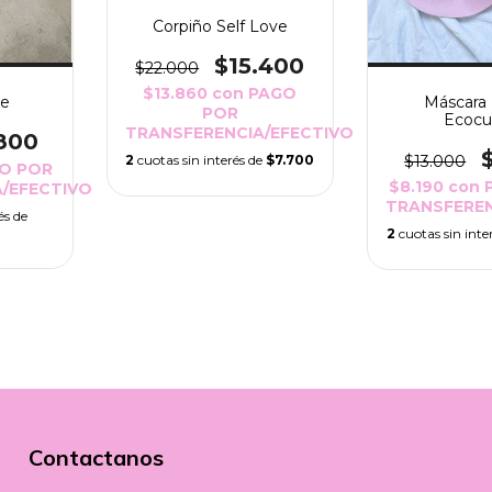
Corpiño Self Love
$15.400
$22.000
$13.860
con
PAGO
ge
Máscara 
POR
Ecocu
TRANSFERENCIA/EFECTIVO
800
$13.000
2
cuotas sin interés de
$7.700
O POR
$8.190
con
/EFECTIVO
TRANSFEREN
és de
2
cuotas sin inte
Contactanos