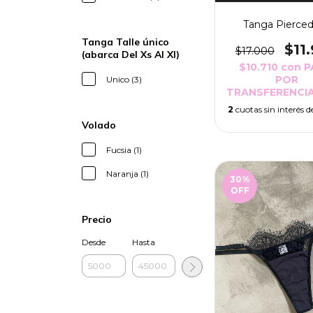
Tanga Pierced
Tanga Talle único
$11
$17.000
(abarca Del Xs Al Xl)
$10.710
con
P
POR
Unico (3)
TRANSFERENCIA
2
cuotas sin interés 
Volado
Fucsia (1)
Naranja (1)
30
%
OFF
Precio
Desde
Hasta