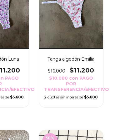
dón Luna
Tanga algodón Emilia
11.200
$11.200
$16.000
on
PAGO
$10.080
con
PAGO
R
POR
CIA/EFECTIVO
TRANSFERENCIA/EFECTIVO
rés de
$5.600
2
cuotas sin interés de
$5.600
30
%