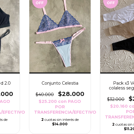
OFF
OFF
Pack x3 V
Conjunto Celestia
d 2.0
colaless se
$28.000
.000
$40.000
$
$32.000
$25.200
con
PAGO
PAGO
$20.160
c
POR
PO
TRANSFERENCIA/EFECTIVO
/EFECTIVO
TRANSFEREN
2
cuotas sin interés de
és de
$14.000
2
cuotas sin 
$11.2