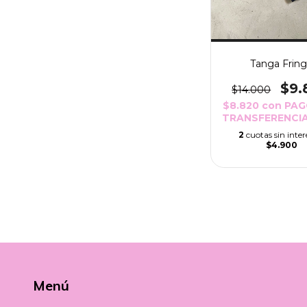
Tanga Frin
$9.
$14.000
$8.820
con
PAG
TRANSFERENCIA
2
cuotas sin inter
$4.900
Menú