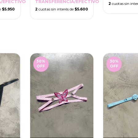
/EFECTIVO
TRANSFERENCIA/EFECTIVO
2
cuotas sin inte
de
$5.950
2
cuotas sin interés de
$5.600
30
%
30
%
OFF
OFF