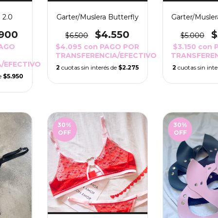
 2.0
Garter/Muslera Butterfly
Garter/Musler
.900
$4.550
$
$6.500
$5.000
AGO
$4.095
con
PAGO POR
$3.150
con
TRANSFERENCIA/EFECTIVO
TRANSFEREN
/EFECTIVO
2
cuotas sin interés de
$2.275
2
cuotas sin int
de
$5.950
30
%
30
%
OFF
OFF