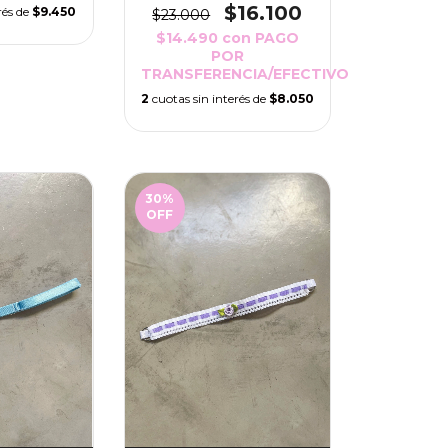
$16.100
rés de
$9.450
$23.000
$14.490
con
PAGO
POR
TRANSFERENCIA/EFECTIVO
2
cuotas sin interés de
$8.050
30
%
OFF