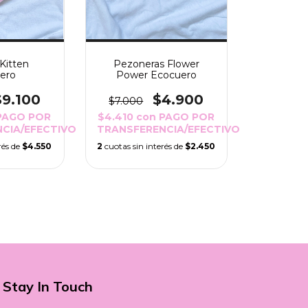
Pezoneras Flower
Kitten
Power Ecocuero
ero
$4.900
$9.100
$7.000
$4.410
con
PAGO POR
PAGO POR
TRANSFERENCIA/EFECTIVO
CIA/EFECTIVO
2
cuotas sin interés de
$2.450
rés de
$4.550
Stay In Touch