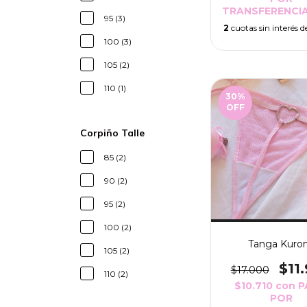
TRANSFERENCIA
95 (3)
2
cuotas sin interés 
100 (3)
105 (2)
110 (1)
30
%
OFF
Corpiño Talle
85 (2)
90 (2)
95 (2)
100 (2)
Tanga Kuro
105 (2)
$11
$17.000
110 (2)
$10.710
con
P
POR