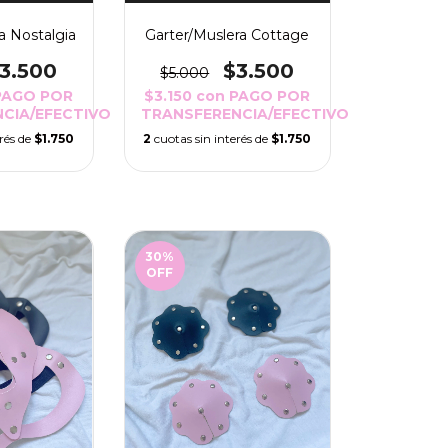
Garter/Muslera Cottage
a Nostalgia
$3.500
3.500
$5.000
$3.150
con
PAGO POR
PAGO POR
TRANSFERENCIA/EFECTIVO
CIA/EFECTIVO
2
cuotas sin interés de
$1.750
erés de
$1.750
30
%
OFF