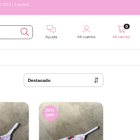
00.000 | 2 cuotas
0
Ayuda
Mi cuenta
Mi carrito
30
%
OFF