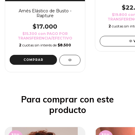
$22
Arnés Elástico de Busto -
$19.800
co
Rapture
TRANSFERENC
$17.000
2
cuotas sin in
$15.300
con
PAGO POR
TRANSFERENCIA/EFECTIVO
2
cuotas sin interés de
$8.500
COMPRAR
Para comprar con este
producto
30
%
30
%