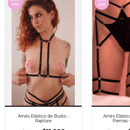
OFF
OFF
Arnés Elástico de Busto -
Arnés Elástic
Rapture
Piernas 