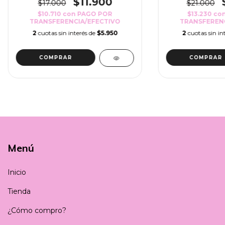
$11.900
$17.000
$21.000
$10.710
con
PAGO POR
$13.230
co
TRANSFERENCIA/EFECTIVO
TRANSFERENC
2
cuotas sin interés de
$5.950
2
cuotas sin in
COMPRAR
COMPRAR
Menú
Inicio
Tienda
¿Cómo compro?