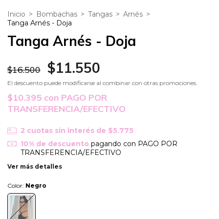
Inicio
>
Bombachas
>
Tangas
>
Arnés
>
Tanga Arnés - Doja
Tanga Arnés - Doja
$11.550
$16.500
El descuento puede modificarse al combinar con otras promociones.
$10.395
con
PAGO POR
TRANSFERENCIA/EFECTIVO
2
cuotas sin interés de
$5.775
10% de descuento
pagando con PAGO POR
TRANSFERENCIA/EFECTIVO
Ver más detalles
Color:
Negro